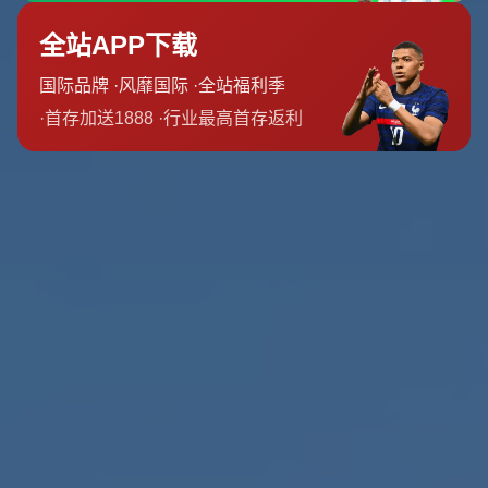
在不同终端和平台上的入口信息做结构化梳理和快速定位，
而不仅仅是“搜一个网址”那么简单。