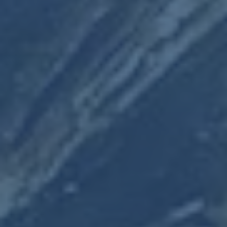
EPG中发现运营商专门上线了“世界杯1台”“世界杯2台”等频
道，并在说明中标注了当天对阵双方及开球时间。通过将这
些频道加入“我的收藏”，他们在整个赛事期间几乎不再需要
额外搜索入口，只需在比赛前后切换到相应频道即可。这种
做法，也可以视作一种线下化的“入口地址查询结果固化”。
多平台对比与备用入口策略