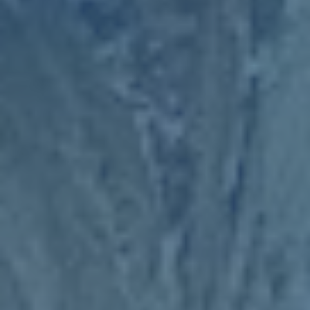
词，系统会自动推荐当前或即将开始的直播间。对一些不熟
悉APP布局的用户而言，这是寻找入口的快捷途径，也是
避免错点广告版块的一种方式。
再次是提前订阅或预约。不少平台提供“预约直播”功能，用
户在赛程列表中点击“预约”，开赛前会收到APP通知或短信
提醒，并可一键进入直播入口。这种方式很适合工作繁忙或
容易忘记比赛时间的观众，也在一定程度上减少了临时搜索
“2023世界杯直播入口地址”的焦虑。
值得注意的是，在手机端查询入口时，要特别警惕仿冒
APP或站外下载链接。建议始终通过官方应用商店下载安
装，并在设置中关闭未知来源安装许可，以免因贪图所谓
“高清免费源”而安装带有恶意代码的应用。
PC端浏览器入口与多标签管理