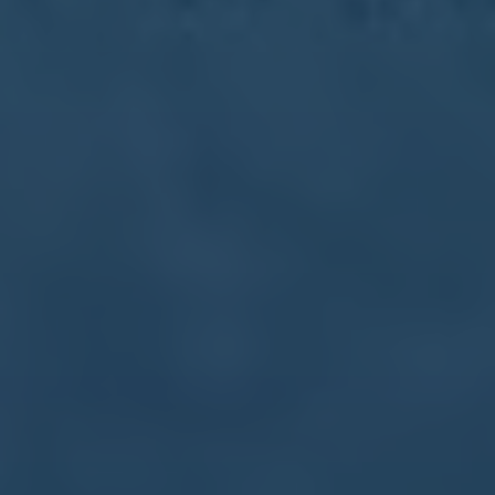
操作完成，把对应链接或说明填入表格。久而久之，这份清
单就成为你个人专属的“2023世界杯直播入口地址索引”，不
仅提升查找效率，也减少赛时慌乱。
有用户反馈，当他们通过这种方式整理出完整清单后，从打
开设备到进入直播间的时间由之前的几分钟缩短到不到二十
秒，而且几乎不再因为找不到入口而错过开场和关键片段。
这也从侧面印证了系统化思路在实际观赛中的价值。
网络与设备优化对入口体验的影响
虽然“入口地址查询”主要关注的是找到哪里看，但网络环境
和设备状态对入口访问体验有着直接影响。再准确的地址，
如果网络频繁掉线或设备性能不足，也难以发挥作用。
在网络层面，建议在重要比赛前进行一次带宽测试和路由器
重启，保证网络在赛时处于稳定状态。如果家庭中有多人同
时在线，尽量避免大容量下载或高清视频会议占用带宽，必