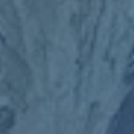
尽管手机端便携，但在大屏PC上观赛仍有不可替代的优
势。对于习惯用浏览器观看的用户，系统化的“2023世界杯
直播入口地址查询”可以从以下步骤展开：
一是通过浏览器直接访问官方或授权平台的域名，例如知名
视频平台、体育门户或电视网络的官网。在其导航栏中，找
到“体育”“赛事”“直播”等栏目，进一步进入世界杯直播专区。
在赛事期间，此类板块通常会被置于显眼位置。
二是把常用的直播主页、赛事专题页和赛程页面添加到书签
或收藏夹，并按“世界杯2023”“小组赛”“淘汰赛”分类整理。
这样一来，每次打开浏览器，只需在书签栏点击对应链接，
即可在几秒内找到当前场次的直播入口。