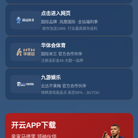
2023世界杯直播入口地址查询全攻略
对许多球迷而言，真正让比赛“活起来”的，并不只是赛场上
的进球和欢呼，还有那一瞬间顺利进入直播间的畅快体验。
尤其在2023世界杯赛事密集、平台繁多、入口分散的背景
下，“2023世界杯直播入口地址查询”成了一件既紧迫又容易
踩坑的事情。不少人明明早早守在屏幕前，却因为找不到正
确入口、被虚假链接误导、错过高清视频源而遗憾离场。围