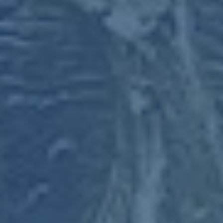
一种常见的做法，是先通过搜索引擎检索“2023世界杯 官方
直播平台”、“2023世界杯 转播权名单”等关键词，从中找到
各国或各地区的版权方名单，然后再进一步查询具体平台的
入口地址。与此还可以结合以下几个常见路径来确认：