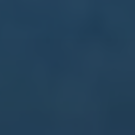
要时可以通过路由器设置为观赛设备开通QoS优先级。对于
移动网络用户，尽量选择信号稳定的环境，并预留足够流
量。
在设备层面，要注意为APP和浏览器预留足够存储空间，
及时清理缓存，避免因存储不足而导致APP崩溃甚至无法
打开直播间。确保系统时间与网络时间同步，以便与平台的
赛时提醒、预约跳转保持一致，否则可能出现提醒延迟或链
接失效的问题。
从一次赛事到长期习惯的养成
围绕“2023世界杯直播入口地址查询”的探索，并不是一件只
在某一年才有意义的事情。相反，一旦建立起一套完整的查
询、验证、收藏与备用机制，它就可以迁移到未来的其他世
界杯、洲际杯、联赛决赛和奥运会等重大赛事中，为长期观
赛体验奠定基础。