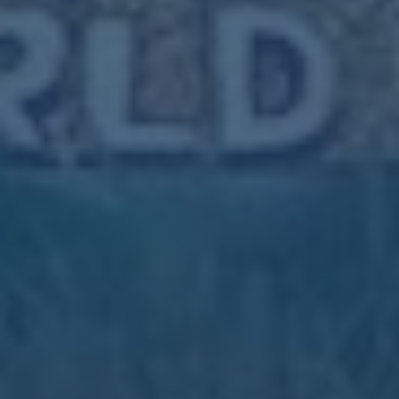
一旦检测到风险立即中止访问。
对于习惯在社交媒体上接收链接的用户，还需注意核验发布
账号是否为认证官方账号，避免因轻信陌生人转发的链接而
掉入陷阱。尤其在重大比赛即将开始的几分钟内，用户往往
处于情绪高涨、判断力下降的状态，此时更需要在快速与谨
慎之间找到平衡。
结合赛程表构建个性化查询清单
要让“2023世界杯直播入口地址查询”真正高效，离不开对赛
程表的系统梳理。通过将官方赛程表与各平台的直播安排对
应起来，可以为自己定制一份个性化观赛清单，明确每一场
重点关注的比赛对应的时间、平台和入口。
例如，可以在电子表格或备忘录中建立这样一个结构：日
期、时间、对阵双方、优先观看平台、备用平台、手机入口
路径说明、PC入口链接、电视频道号等。随着订阅或预约