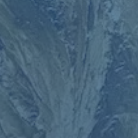
记住名次更重要
话题中，人们往往习惯性把巴西 德国 阿根廷等老牌豪强视为天然的
这种以历史荣誉为主的判断方式正在被弱化 现代排名更看重一个周
赛成绩 以及对阵其他强队时的硬仗质量 这意味着某些在传统印象
稳定性和战术成熟度 同样能在实时强队排名中占据前列
的强队评估体系 通常会综合国际足联排名 俱乐部球员整体身价 
据 这些维度叠加后的“实时排名” 更像是一份动态的实力体检报告
迷来说 通过这样更加实时的强队排名 可以清晰看到哪些球队正
潜伏与崛起