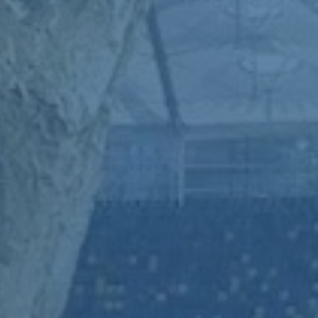
夺冠热门 但在“2026世界杯强队排名实时”的
期内的数据表现 例如世界杯预选赛胜率 大洲杯
中并非顶级豪门的球队 只要在最近一个周期中展
匹配度较高的Elo评分模型以及近三年关键赛事
 而不是对历史荣誉的简单回顾 对于关注2026
处于黄金周期 哪些正在重建 哪些则依靠新一代