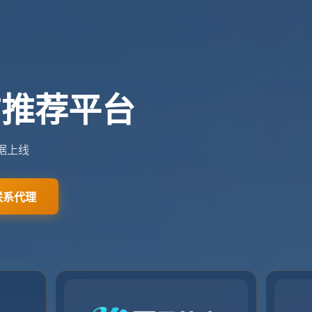
介绍
产品展示
新闻