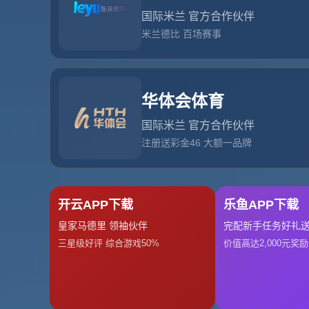
公司新闻
行业动态