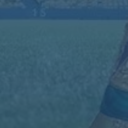
谈到强队排